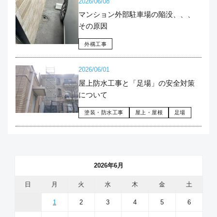
2026/06/08
マンション外部駐車場の陥没、、、
その原因
外構工事
2026/06/01
屋上防水工事と「足場」の安全対策
について
塗装・防水工事
屋上・屋根
足場
2026年6月
日
月
火
水
木
金
土
1
2
3
4
5
6