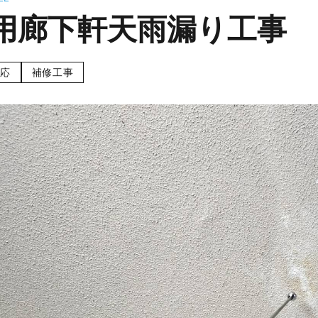
用廊下軒天雨漏り工事
応
補修工事