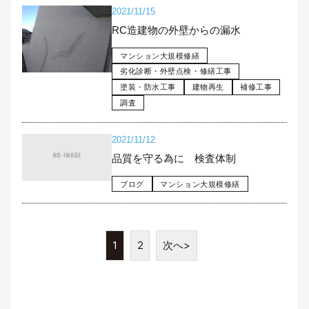
2021/11/15
RC造建物の外壁からの漏水
マンション大規模修繕
劣化診断・外壁点検・修繕工事
塗装・防水工事
建物再生
補修工事
調査
2021/11/12
品質を守る為に 検査体制
ブログ
マンション大規模修繕
1
2
次へ>