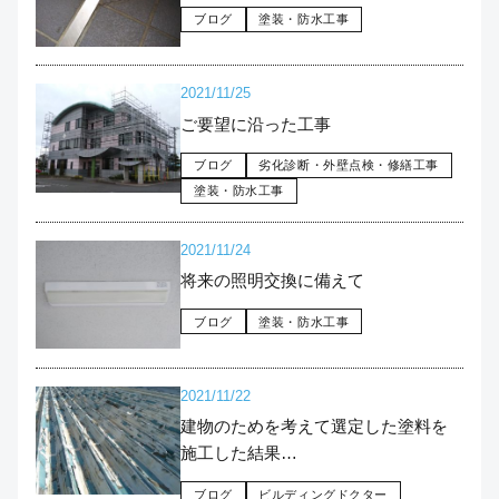
ブログ
塗装・防水工事
2021/11/25
ご要望に沿った工事
ブログ
劣化診断・外壁点検・修繕工事
塗装・防水工事
2021/11/24
将来の照明交換に備えて
ブログ
塗装・防水工事
2021/11/22
建物のためを考えて選定した塗料を
施工した結果…
ブログ
ビルディングドクター