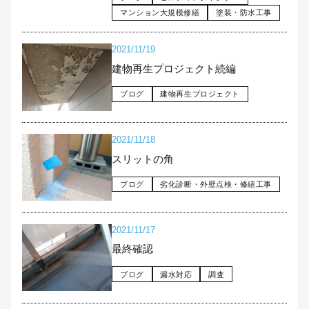
マンション大規模修繕
塗装・防水工事
2021/11/19
建物再生プロジェクト続編
ブログ
建物再生プロジェクト
2021/11/18
スリットの角
ブログ
劣化診断・外壁点検・修繕工事
2021/11/17
最終確認
ブログ
漏水対応
調査