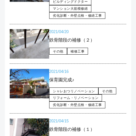
ビルディングドクター
マンション大規模修繕
劣化診断・外壁点検・修繕工事
2021/04/20
鉄骨階段の補修（２）
その他
補修工事
2021/04/16
保育園完成♪
シャレおつリノベーション
その他
リフォーム・リノベーション
劣化診断・外壁点検・修繕工事
2021/04/15
鉄骨階段の補修（１）