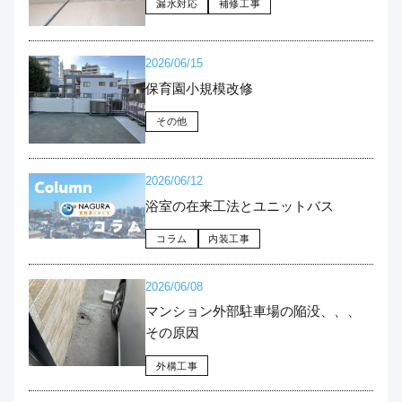
漏水対応
補修工事
2026/06/15
保育園小規模改修
その他
2026/06/12
浴室の在来工法とユニットバス
コラム
内装工事
2026/06/08
マンション外部駐車場の陥没、、、
その原因
外構工事