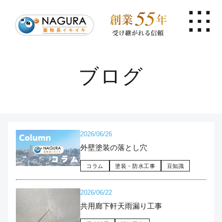
ブログ
2026/06/26
外壁塗装の落とし穴
コラム
塗装・防水工事
豆知識
2026/06/22
共用廊下軒天雨漏り工事