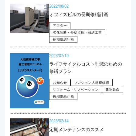
2022/08/02
オフィスビルの長期修繕計画
アフター
劣化診断・外壁点検・修繕工事
長期修繕計画
2023/07/19
ライフサイクルコスト削減のための
修繕プラン
お知らせ
マンション大規模修繕
リフォーム・リノベーション
建物延命
長期修繕計画
2023/02/14
定期メンテナンスのススメ