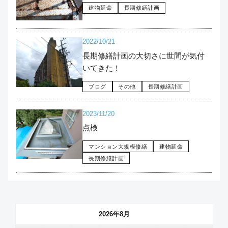
建物延命
長期修繕計画
2022/10/21
長期修繕計画の大切さに世間が気付
いてきた！
ブログ
その他
長期修繕計画
2023/11/20
点検
マンション大規模修繕
建物延命
長期修繕計画
2026年8月