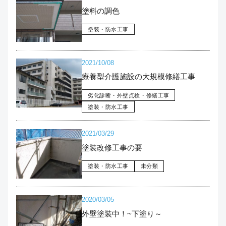
塗料の調色
塗装・防水工事
2021/10/08
療養型介護施設の大規模修繕工事
劣化診断・外壁点検・修繕工事
塗装・防水工事
2021/03/29
塗装改修工事の要
塗装・防水工事
未分類
2020/03/05
外壁塗装中！~下塗り～