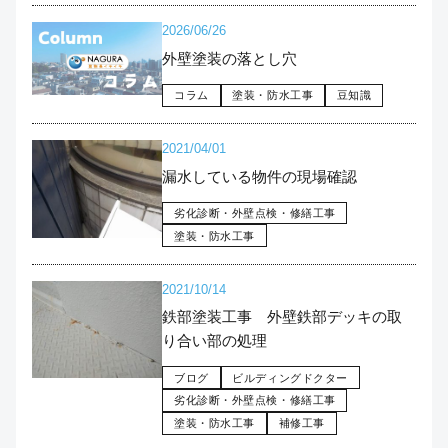
2026/06/26
外壁塗装の落とし穴
コラム
塗装・防水工事
豆知識
2021/04/01
漏水している物件の現場確認
劣化診断・外壁点検・修繕工事
塗装・防水工事
2021/10/14
鉄部塗装工事 外壁鉄部デッキの取
り合い部の処理
ブログ
ビルディングドクター
劣化診断・外壁点検・修繕工事
塗装・防水工事
補修工事