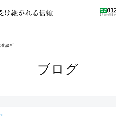
01
【営業時間】9:0
劣化診断
ブログ
08